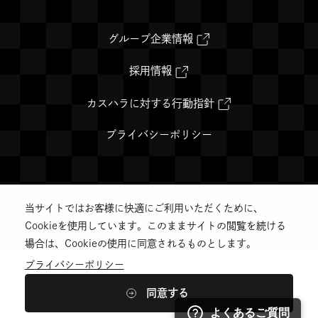
部
部
部
近江八幡店
クラブハリエ 草津近鉄店
サ
サ
サ
外
グループ企業情報
#洋菓子
#バームクーヘン
#洋菓子
#バームクーヘン
部
イ
イ
イ
サ
イ
外
採用情報
ト
ト
ト
ト
部
を
サ
を
を
を
別
イ
外
カスハラに対する行動指針
ウ
ト
部
別
別
別
イ
を
サ
クラブハリエ B-studio あ
ン
別
イ
プライバシーポリシー
ウ
ウ
ウ
ド
ウ
ト
べのハルカス近鉄店
ウ
イ
を
イ
イ
イ
で
ン
別
#バームクーヘン
開
ド
ウ
ン
ン
ン
き
ウ
イ
ま
で
ン
す
当サイトではお客様に快適にご利用いただくために、
開
ド
ド
ド
ド
©️CLUB HARIE Co.,Ltd.
き
ウ
Cookieを使用しています。このままサイトの閲覧を続ける
ま
で
ウ
ウ
ウ
す
開
クラブハリエ 水天宮前店
クラブハリエ 日本橋三越
場合は、Cookieの使用に同意されるものとします。
き
で
で
で
店
ま
プライバシーポリシー
#洋菓子
#バームクーヘン
す
開
開
開
#洋菓子
#バームクーヘン
同意する
き
き
き