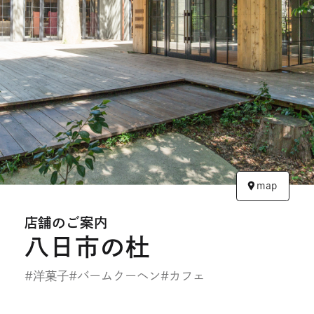
開
開
き
き
ま
ま
す
す
map
店舗のご案内
八日市の杜
#洋菓子
#バームクーヘン
#カフェ