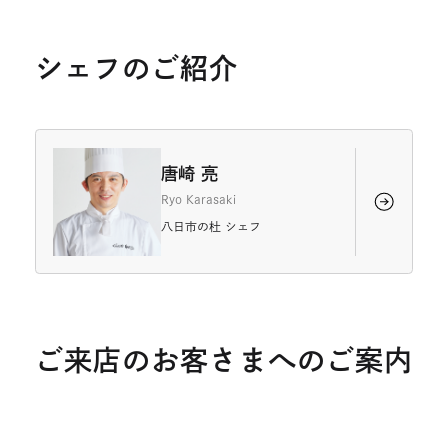
サ
イ
ト
を
シェフのご紹介
別
ウ
イ
ン
ド
ウ
唐崎 亮
で
Ryo Karasaki
開
き
八日市の杜 シェフ
ま
す
ご来店のお客さまへのご案内