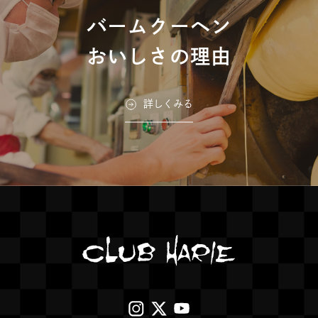
を
#バームクーヘン
#バームクーヘン
バームクーヘン
J'oublie le temps ジュブ
別
リルタン
ウ
おいしさの理由
#パン
#ランチ
#カフェ
イ
CLUB HARIE KIDS
ン
彦根美濠の舎
守山玻璃絵館
詳しくみる
#こども用洋菓子
ド
#洋菓子
#バームクーヘン
#カ
#洋菓子
#バームクーヘン
#カ
フェ
フェ
ウ
で
開
き
クラブハリエ B-studio 名
クラブハリエ B-studio 京
ま
古屋高島屋店
都高島屋店
す
#バームクーヘン
#バームクーヘン
外
外
外