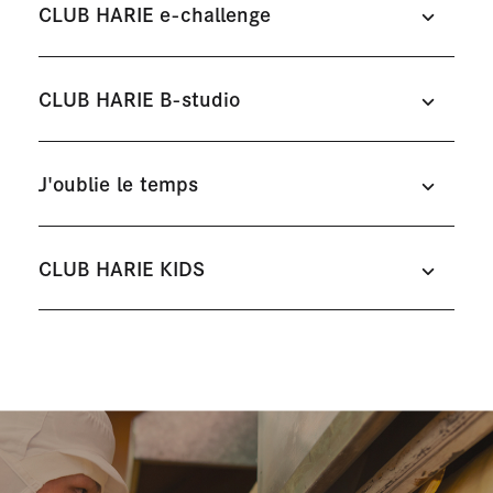
CLUB HARIE e-challenge
CLUB HARIE B-studio
J'oublie le temps
CLUB HARIE KIDS
日牟禮館
八日市の杜
#洋菓子
#バームクーヘン
#洋菓子
#バームクーヘン
#カ
外
フェ
CLUB HARIE e-
部
challenge東京駅店
サ
#洋菓子
イ
クラブハリエ B-studio 池
クラブハリエ B-studio 横
ト
袋東武店
浜高島屋店