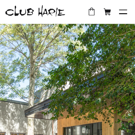
外
店
外
オ
部
舗
部
ン
サ
受
サ
ラ
イ
取
イ
イ
ト
ト
ン
を
を
シ
別
別
ョ
ウ
ウ
ッ
イ
イ
プ
ン
ン
ド
ド
ウ
ウ
で
で