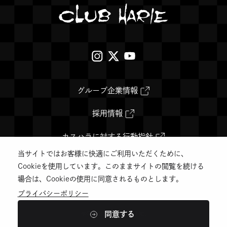
外
外
外
部
部
部
サ
サ
サ
外
グループ企業情報
部
イ
イ
イ
サ
イ
外
採用情報
ト
ト
ト
ト
部
を
サ
を
を
を
別
イ
外
カスハラに対する行動指針
ウ
ト
部
別
別
別
イ
を
サ
当サイトではお客様に快適にご利用いただくために、
ン
別
イ
プライバシーポリシー
ウ
ウ
ウ
ド
ウ
ト
Cookieを使用しています。このままサイトの閲覧を続ける
ウ
イ
を
場合は、Cookieの使用に同意されるものとします。
イ
イ
イ
で
ン
別
開
ド
ウ
プライバシーポリシー
ン
ン
ン
き
ウ
イ
ま
で
ン
す
開
ド
ド
ド
ド
同意する
©️CLUB HARIE Co.,Ltd.
き
ウ
ま