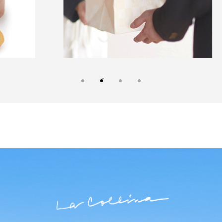
外
外
部
部
サ
サ
イ
イ
ト
ト
を
を
外
別
別
部
ウ
ウ
サ
イ
イ
イ
ン
ン
ト
ド
ド