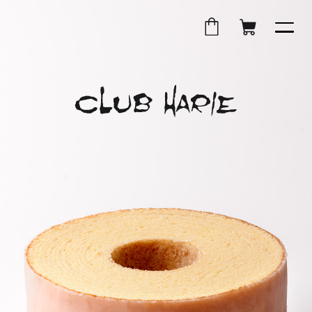
部
舗
部
ン
店舗のご案内
サ
受
サ
ラ
外
店
外
オ
イ
取
イ
イ
ブランド
部
舗
部
ン
ト
ト
ン
サ
受
サ
ラ
を
を
シ
シェフのご紹介
イ
取
イ
イ
別
別
ョ
ト
ト
ン
スペシャル
ウ
ウ
ッ
を
を
シ
イ
イ
プ
受賞歴
別
別
ョ
お知らせ
ン
ン
ウ
ウ
ッ
バームクーヘンおいしさの理由
ド
ド
イ
イ
プ
バームクーヘンおいしいひみつ
ウ
ウ
店舗受取
ン
ン
外
で
で
パッケージミュージアム
ド
ド
部
開
開
オンラインショップ
クラブハリエクラブ
サ
ウ
ウ
き
き
外
イ
で
で