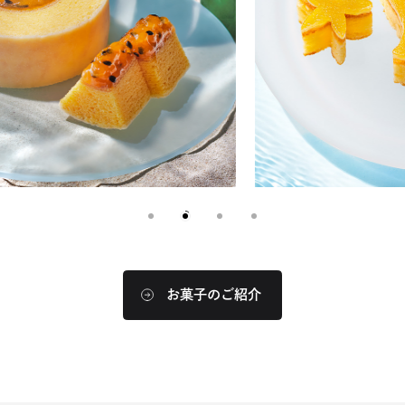
別
ウ
イ
ン
ド
ウ
で
開
き
ま
す
お菓子のご紹介