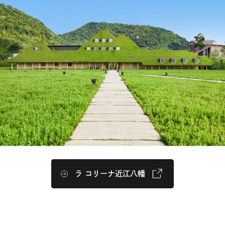
を
ウ
ウ
別
で
で
ウ
開
開
イ
き
き
ン
ま
ま
ド
す
す
ウ
で
開
き
ま
ラ コリーナ近江八幡
外
す
部
サ
イ
ト
を