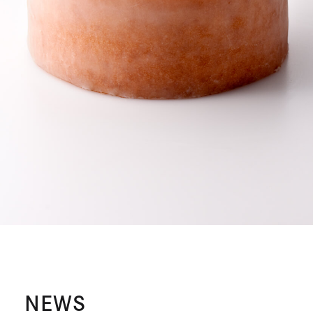
山本隆夫世界大会に挑戦
部
ま
ま
ト
開
開
サ
を
す
す
き
き
イ
別
ト
ウ
ま
ま
を
イ
す
す
別
ン
ウ
ド
イ
ウ
ン
で
ド
開
ウ
き
で
ま
開
す
き
ま
す
NEWS