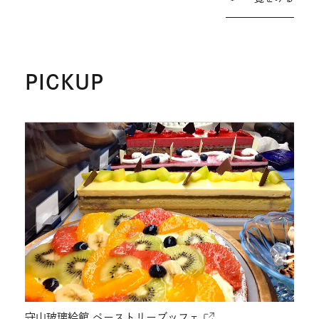
PICKUP
外
部
サ
イ
ト
守山玻璃絵館 ペーストリーブッフェ