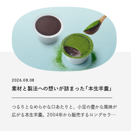
2026.08.08
素材と製法への想いが詰まった「本生羊羹」
つるりとなめらかな口あたりと、小豆の豊かな風味が
広がる本生羊羹。2004年から販売するロングセラー
商品であり、たねやを代表する涼菓です。&nbsp;私自
身、昨年の現場研修で滋賀県愛荘町にある愛知川製