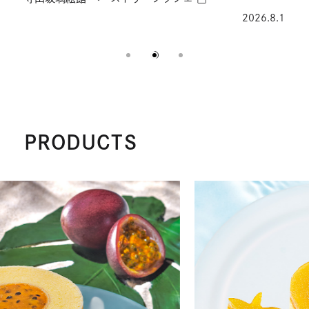
を
2026.8.1
別
ウ
イ
ン
ド
ウ
で
PRODUCTS
開
き
ま
外
す
部
サ
イ
ト
を