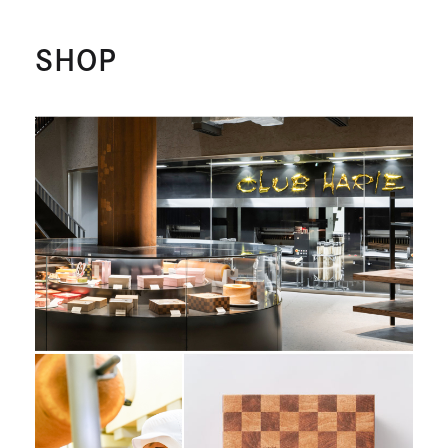
別
ウ
イ
SHOP
ン
ド
ウ
で
開
き
ま
す