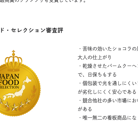
す
き
ま
す
ド・セレクション審査評
・苦味の効いたショコラの
大人の仕上がり
・乾燥させたバームクーヘ
で、日保ちもする
・個包装で光を通しにくい
が劣化しにくく安心である
・競合他社の多い市場にお
がある
・唯一無二の看板商品にな