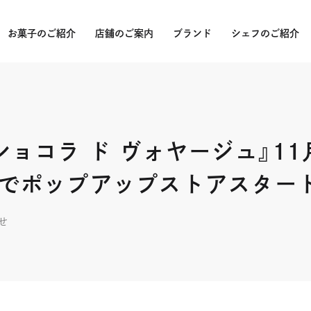
お菓子のご紹介
店舗のご案内
ブランド
シェフのご紹介
受賞
バー
ショコラ ド ヴォヤージュ』11
バー
でポップアップストアスター
パッ
クラ
せ
山本