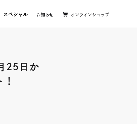
スペシャル
お知らせ
オンラインショップ
外
部
サ
イ
歴
ト
を
ムクーヘンおいしさの理由
別
月25日か
ウ
ムクーヘンおいしいひみつ
イ
ト！
ケージミュージアム
ン
ド
ブハリエクラブ
ウ
で
隆夫世界大会に挑戦
開
き
ま
す