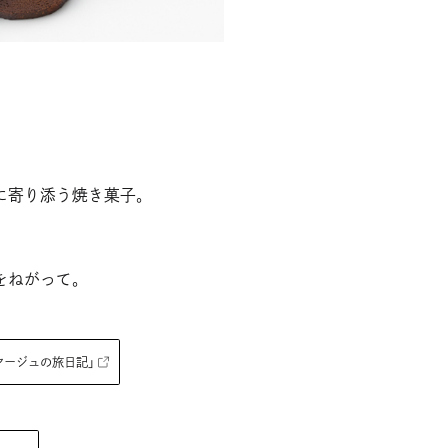
に寄り添う焼き菓子。
、
、
をねがって。
ヤージュの旅日記」