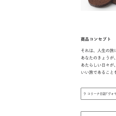
商品コンセプト
それは、人生の旅
あなたのきょうが
あたらしい日々が
いい旅であること
外
ラ コリーナ日誌「ヴォ
部
サ
イ