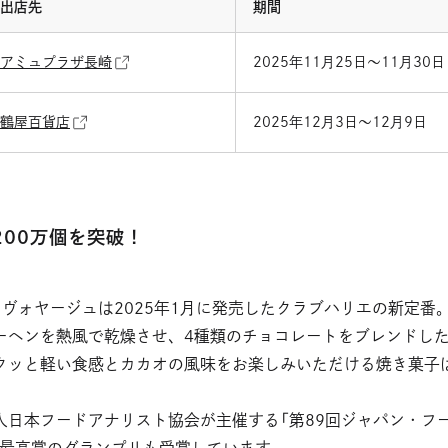
出店先
期間
外
アミュプラザ長崎
2025年11月25日〜11月30日
部
サ
外
鶴屋百貨店
2025年12月3日〜12月9日
イ
部
ト
サ
を
イ
別
ト
200万個を突破！
ウ
を
イ
別
ン
ウ
 ヴォヤージュは2025年1月に発売したクラブハリエの新定番
ド
イ
ーヘンを熱風で乾燥させ、4種類のチョコレートをブレンドし
ウ
ン
で
クッと軽い食感とカカオの風味をお楽しみいただける焼き菓子は
ド
開
ウ
き
人日本フードアナリスト協会が主催する「第89回ジャパン・フ
で
ま
」にて最高賞のグランプリも受賞しています。
開