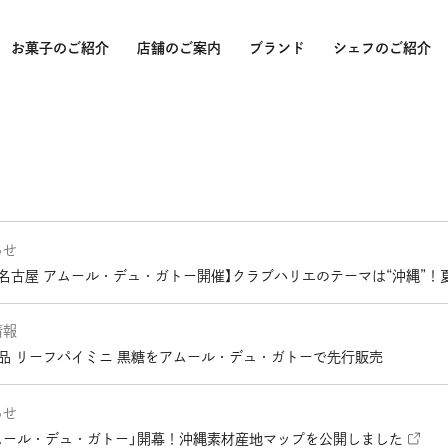
お菓子のご紹介
店舗のご案内
ブランド
シェフのご紹介
受賞
バー
バー
らせ
パッ
日 名古屋 アムール・デュ・ガトー開催】クラブハリエのテーマは“沖縄
クラ
山本
情報
品 リーフパイミニ 黒糖をアムール・デュ・ガトーで先行販売
らせ
 アムール・デュ・ガトー」開幕！沖縄素材産地マップを公開しました