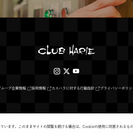
外
外
外
部
部
部
サ
サ
サ
外
外
外
プライバシーポリシ
グループ企業情報
採用情報
カスハラに対する行動指針
部
部
部
イ
イ
イ
サ
サ
サ
イ
イ
イ
ト
ト
ト
ト
ト
ト
を
を
を
を
を
を
別
別
別
ウ
ウ
ウ
別
別
別
イ
イ
イ
ン
ン
ン
©️CLUB HARIE Co.,Ltd.
ウ
ウ
ウ
ド
ド
ド
しています。このままサイトの閲覧を続ける場合は、Cookieの使用に同意されるも
ウ
ウ
ウ
イ
イ
イ
で
で
で