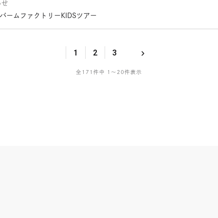
らせ
 バームファクトリーKIDSツアー
1
2
3
全171件中 1～20件表示