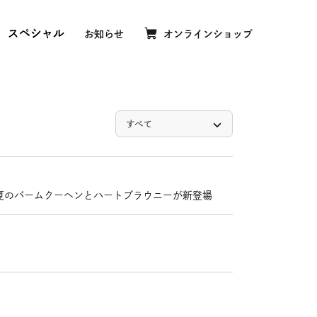
スペシャル
お知らせ
オンラインショップ
外
部
サ
イ
歴
ト
を
すべて
ムクーヘンおいしさの理由
別
お知らせ
ウ
ムクーヘンおいしいひみつ
ニュースリリース
イ
ケージミュージアム
ン
サステナビリティ
”！夏のバームクーヘンとハートブラウニーが新登場
ド
店舗情報
ブハリエクラブ
ウ
商品情報
で
隆夫世界大会に挑戦
開
企業情報
き
その他
ま
す