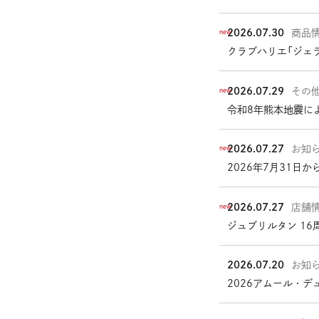
部
サ
2026.07.30
商品
new
イ
クラブハリエ「ジェ
ト
を
別
2026.07.29
その
new
ウ
令和8年熊本地震に
イ
ン
ド
2026.07.27
お知
new
ウ
外
2026年7月31日
で
部
開
サ
き
2026.07.27
店舗
new
イ
ま
ジュブリルタン 1
ト
す
を
別
2026.07.20
お知
ウ
2026アムール・
イ
ン
ド