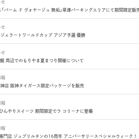
らせ
エ「バーム ド ヴォヤージュ 無垢」草津パーキングエリアにて期間限定販
らせ
 ジェラートワールドカップ アジア予選 優勝
らせ
絵館 周辺でのもりやま夏まつり開催について
情報
阪神店 阪神タイガース限定パッケージを販売
情報
ひんやりスイーツ 期間限定でラ コリーナに登場
情報
専門店 ジュブリルタンの16周年 アニバーサリースペシャルウィーク！