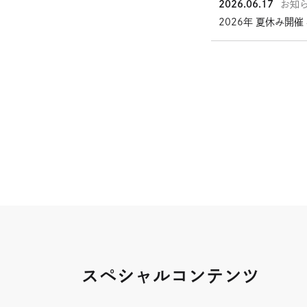
2026.06.17
お知
ウ
2026年 夏休み開催
イ
ン
ド
ウ
投
で
稿
開
ナ
き
ビ
ま
す
ゲ
ー
シ
ョ
ン
スペシャルコンテンツ