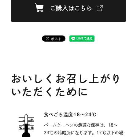
イ
を
ご購入はこちら
イ
天宮前店
クラブハリエ 日本橋三越店
クラブ
ン
別
外
ド
ウ
ト
ハリエ 岡崎高島屋店
クラブハリエ 梅田阪神
部
ウ
イ
で
ン
サ
を
店
クラブハリエ B-studio 池袋東武店
クラ
開
ド
イ
き
ウ
別
ブハリエ B-studio 横浜高島屋店
クラブハリエ
ト
ま
で
ウ
B-studio 名古屋高島屋店
クラブハリエ B-
を
す
開
き
別
イ
studio 京都高島屋店
クラブハリエ B-studio あ
ま
ウ
す
ン
べのハルカス近鉄店
イ
ン
ド
おいしくお召し上がり
ド
ウ
ウ
いただくために
で
で
開
開
き
き
食べごろ温度18〜24℃
ま
ま
す
バームクーヘンの最適な保存は、18〜
す
24℃の冷暗所になります。17℃以下の場