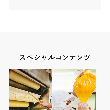
を
別
ウ
イ
ン
ド
ウ
スペシャルコンテンツ
で
開
き
ま
す