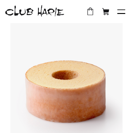
外
店
外
オ
部
舗
部
ン
サ
受
サ
ラ
イ
取
イ
イ
ト
ト
ン
を
を
シ
別
別
ョ
ウ
ウ
ッ
イ
イ
プ
ン
ン
ド
ド
ウ
ウ
で
で