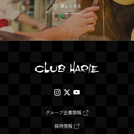
詳しくみる
外
外
外
部
部
部
サ
サ
サ
外
グループ企業情報
部
イ
イ
イ
サ
イ
外
採用情報
ト
ト
ト
ト
部