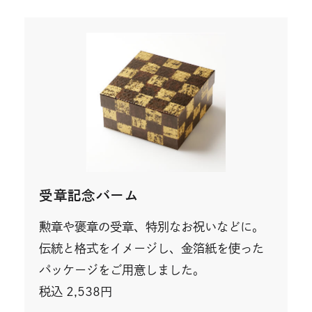
ト
を
別
ウ
イ
ン
ド
ウ
で
開
き
ま
す
受章記念バーム
勲章や褒章の受章、特別なお祝いなどに。
伝統と格式をイメージし、金箔紙を使った
パッケージをご用意しました。
税込 2,538円