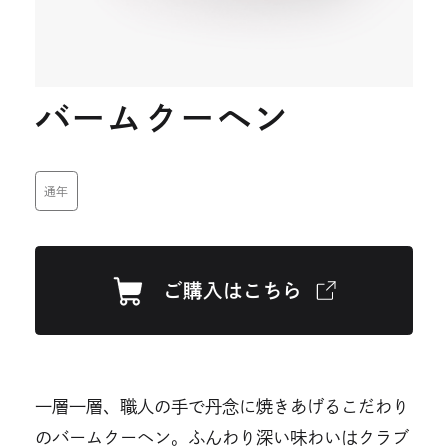
開
開
き
き
ま
ま
バームクーヘン
す
す
通年
ご購入はこちら
外
部
サ
イ
ト
一層一層、職人の手で丹念に焼きあげるこだわり
を
のバームクーヘン。ふんわり深い味わいはクラブ
別