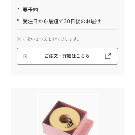
要予約
受注日から最短で30日後のお届け
ごあいさつ文をお付けします。
ご注文・詳細はこちら
外
部
サ
イ
ト
を
別
ウ
イ
ン
ド
ウ
で
開
き