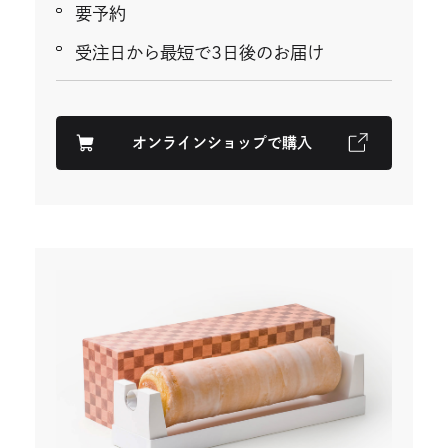
要予約
受注日から最短で3日後のお届け
オンラインショップで購入
外
部
サ
イ
ト
を
別
ウ
イ
ン
ド
ウ
で
開
き
ま
す