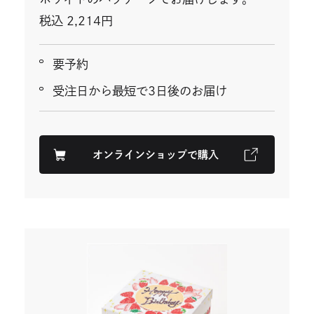
税込 2,214円
要予約
受注日から最短で3日後のお届け
オンラインショップで購入
外
部
サ
イ
ト
を
別
ウ
イ
ン
ド
ウ
で