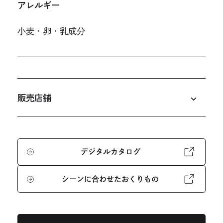
アレルギー
小麦
卵
乳成分
販売店舗
デジタルカタログ
外
部
サ
シーンに合わせたおくりもの
イ
外
外
ラ コリーナ近江八幡
日牟禮館
八日市の
ト
部
を
サ
部
杜
彦根美濠の舎
守山玻璃絵館
近江八幡
別
イ
ウ
ト
サ
店
クラブハリエ 草津近鉄店
クラブハリエ 水