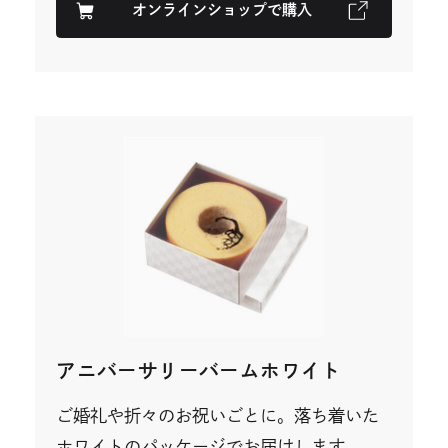
オンラインショップで購入
外
部
サ
イ
ト
を
別
ウ
イ
ン
ド
ウ
で
開
き
ま
す
アニバーサリーバームホワイト
ご婚礼や折々のお祝いごとに。落ち着いた
ホワイトのパッケージでお届けします。