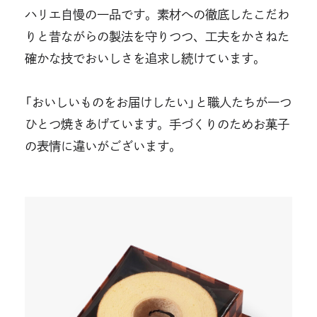
ウ
ハリエ自慢の一品です。素材への徹底したこだわ
イ
りと昔ながらの製法を守りつつ、工夫をかさねた
ン
ド
確かな技でおいしさを追求し続けています。
ウ
で
「おいしいものをお届けしたい」と職人たちが一つ
開
き
ひとつ焼きあげています。手づくりのためお菓子
ま
の表情に違いがございます。
す