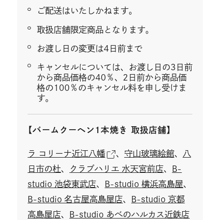
ご配送はいたしかねます。
取扱店舗限定商品となります。
お渡し日の変更は4日前まで
キャンセルについては、お渡し日の3日前
から商品価格の40％、2日前から商品価
格の100％のキャンセル料を申し受けま
す。
【バームクーヘン1本焼き 取扱店舗】
外
ラ コリーナ近江八幡
、
守山玻璃絵館
、
八
部
日市の杜
、
クラブハリエ 水天宮前店
、
B-
サ
studio 池袋東武店
、
B-studio 横浜高島屋
、
イ
B-studio 名古屋高島屋店
、
B-studio 京都
ト
高島屋店
、
B-studio あべのハルカス近鉄店