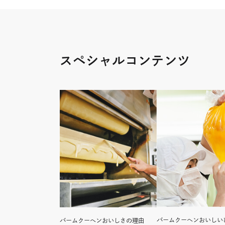
ド
ウ
で
開
き
スペシャルコンテンツ
ま
す
バームクーヘンおいしい
バームクーヘンおいしさの理由