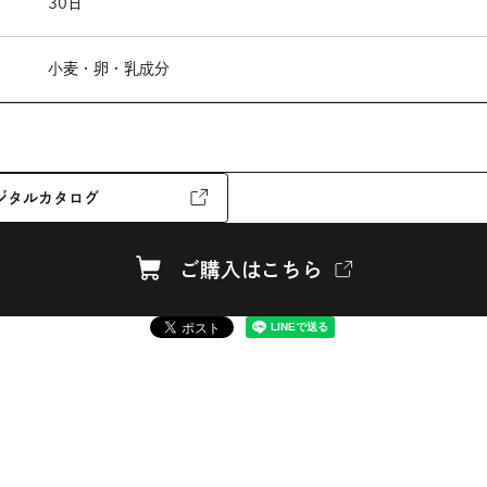
30日
小麦
卵
乳成分
ジタルカタログ
外
日牟禮館
八日市の杜
彦根美濠の舎
守山玻璃絵館
近江八
部
サ
ハリエ 水天宮前店
クラブハリエ 日本橋三越店
クラブハリエ 羽田
イ
ご購入はこちら
クラブハリエ 岡崎高島屋店
クラブハリエ 梅田阪神店
クラブハリエ 
ト
外
を
studio 横浜高島屋店
クラブハリエ B-studio 名古屋高島屋店
クラブハ
部
別
リエ B-studio あべのハルカス近鉄店
サ
ウ
イ
イ
ン
ト
ド
ウ
を
で
別
開
ウ
き
ま
イ
す