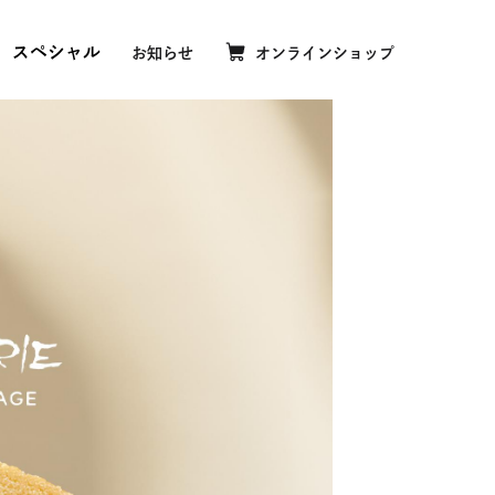
スペシャル
お知らせ
オンラインショップ
外
部
サ
イ
歴
ト
を
ムクーヘンおいしさの理由
別
ウ
ムクーヘンおいしいひみつ
イ
ケージミュージアム
ン
ド
ブハリエクラブ
ウ
で
隆夫世界大会に挑戦
開
き
ま
す