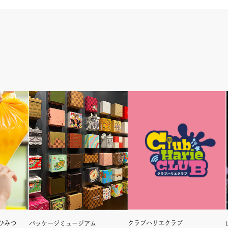
ン
ド
ウ
で
開
き
ま
す
ひみつ
クラブハリエクラブ
パッケージミュージアム