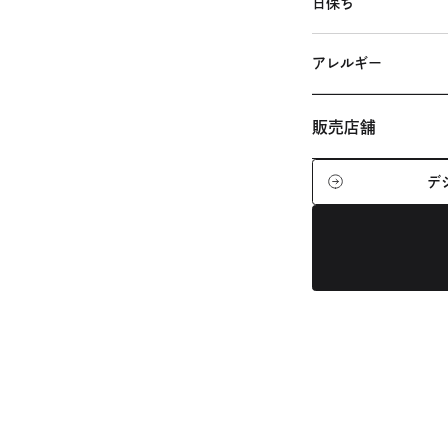
日保ち
アレルギー
販売店舗
デ
外
ラ コリーナ近江八幡
部
草津近鉄店
クラブ
サ
舞浜イクスピアリ店
イ
店
クラブハリエ B-
ト
都高島屋店
クラブハ
を
別
ウ
イ
ン