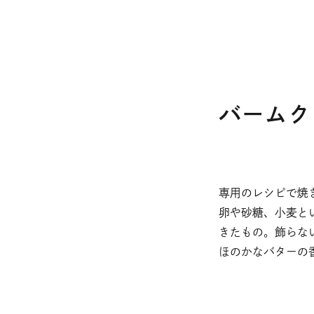
ウ
で
開
き
ま
す
バームク
専用のレシピで焼
卵や砂糖、小麦と
きたもの。飾らな
ほのかなバターの