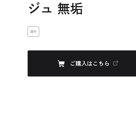
ジュ 無垢
通年
ご購入はこちら
外
部
サ
イ
ト
を
別
ウ
イ
ン
ド