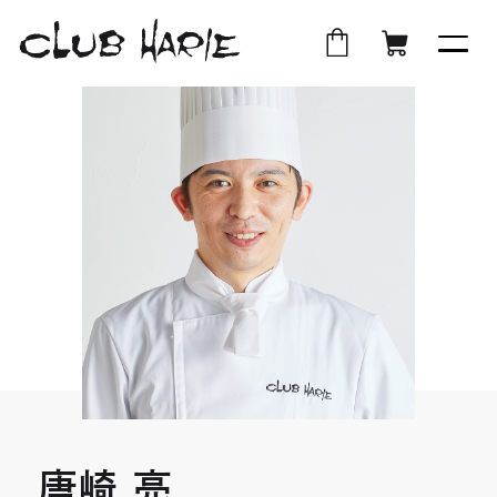
外
店
外
オ
部
舗
部
ン
サ
受
サ
ラ
イ
取
イ
イ
ト
ト
ン
を
を
シ
別
別
ョ
ウ
ウ
ッ
イ
イ
プ
ン
ン
ド
ド
ウ
ウ
唐崎 亮
で
で