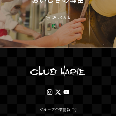
詳しくみる
外
外
外
部
部
部
サ
サ
サ
外
グループ企業情報
部
イ
イ
イ