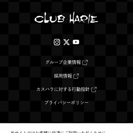
クラブハリエ B-studio 名
クラブハリエ B-studio 京
ま
古屋高島屋店
都高島屋店
す
#バームクーヘン
#バームクーヘン
外
外
外
部
部
部
近江八幡店
クラブハリエ 草津近鉄店
サ
サ
サ
外
グループ企業情報
#洋菓子
#バームクーヘン
#洋菓子
#バームクーヘン
部
イ
イ
イ
サ
イ
外
採用情報
ト
ト
ト
ト
部
を
サ
を
を
を
別
イ
外
カスハラに対する行動指針
ウ
ト
部
別
別
別
イ
を
サ
クラブハリエ B-studio あ
ン
別
イ
プライバシーポリシー
ウ
ウ
ウ
ド
ウ
ト
べのハルカス近鉄店
ウ
イ
を
イ
イ
イ
で
ン
別
#バームクーヘン
開
ド
ウ
ン
ン
ン
き
ウ
イ
ま
で
ン