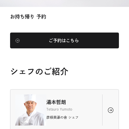
お持ち帰り 予約
ご予約はこちら
外
部
サ
イ
ト
を
シェフのご紹介
別
ウ
イ
ン
ド
ウ
湯本哲朗
で
Tetsuro Yumoto
開
き
彦根美濠の舎 シェフ
ま
す