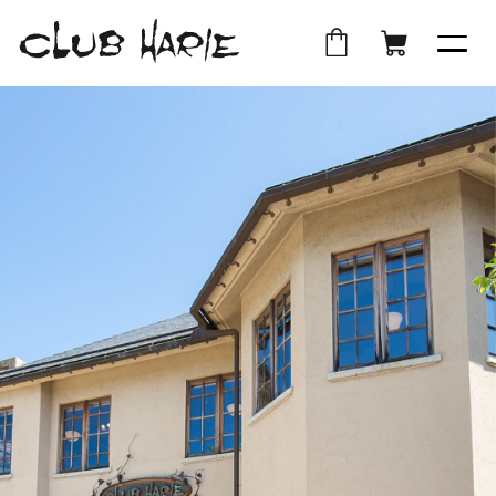
外
店
外
オ
部
舗
部
ン
サ
受
サ
ラ
イ
取
イ
イ
ト
ト
ン
を
を
シ
別
別
ョ
ウ
ウ
ッ
イ
イ
プ
ン
ン
ド
ド
ウ
ウ
で
で