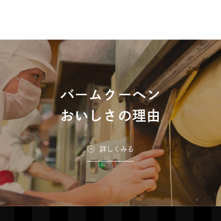
外
フェ
CLUB HARIE e-
部
challenge東京駅店
サ
#洋菓子
イ
クラブハリエ B-studio 池
クラブハリエ B-studio 横
ト
袋東武店
浜高島屋店
を
#バームクーヘン
#バームクーヘン
バームクーヘン
J'oublie le temps ジュブ
別
リルタン
ウ
おいしさの理由
#パン
#ランチ
#カフェ
イ
CLUB HARIE KIDS
ン
彦根美濠の舎
守山玻璃絵館
詳しくみる
#こども用洋菓子
ド
#洋菓子
#バームクーヘン
#カ
#洋菓子
#バームクーヘン
#カ
フェ
フェ
ウ
で
開
き