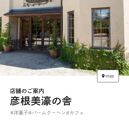
開
開
き
き
ま
ま
す
す
map
店舗のご案内
彦根美濠の舎
#洋菓子
#バームクーヘン
#カフェ