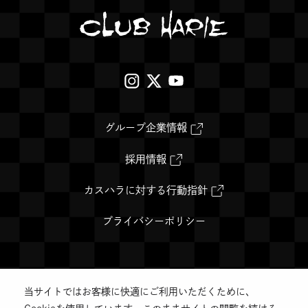
古屋高島屋店
都高島屋店
す
#バームクーヘン
#バームクーヘン
外
外
外
部
部
部
近江八幡店
クラブハリエ 草津近鉄店
サ
サ
サ
外
グループ企業情報
#洋菓子
#バームクーヘン
#洋菓子
#バームクーヘン
部
イ
イ
イ
サ
イ
外
採用情報
ト
ト
ト
ト
部
を
サ
を
を
を
別
イ
外
カスハラに対する行動指針
ウ
ト
部
別
別
別
イ
を
サ
クラブハリエ B-studio あ
ン
別
イ
プライバシーポリシー
ウ
ウ
ウ
ド
ウ
ト
べのハルカス近鉄店
ウ
イ
を
イ
イ
イ
で
ン
別
#バームクーヘン
開
ド
ウ
ン
ン
ン
き
ウ
イ
ま
で
ン
当サイトではお客様に快適にご利用いただくために、
す
開
ド
ド
ド
ド
©️CLUB HARIE Co.,Ltd.
き
ウ