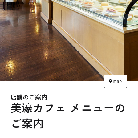
開
開
き
き
ま
ま
す
す
map
店舗のご案内
美濠カフェ メニューの
ご案内