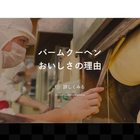
CLUB HARIE e-
部
challenge東京駅店
サ
#洋菓子
イ
クラブハリエ B-studio 池
クラブハリエ B-studio 横
ト
袋東武店
浜高島屋店
を
#バームクーヘン
#バームクーヘン
バームクーヘン
J'oublie le temps ジュブ
別
リルタン
ウ
おいしさの理由
#パン
#ランチ
#カフェ
イ
CLUB HARIE KIDS
ン
彦根美濠の舎
守山玻璃絵館
詳しくみる
#こども用洋菓子
ド
#洋菓子
#バームクーヘン
#カ
#洋菓子
#バームクーヘン
#カ
フェ
フェ
ウ
で
開
き
クラブハリエ B-studio 名
クラブハリエ B-studio 京
ま