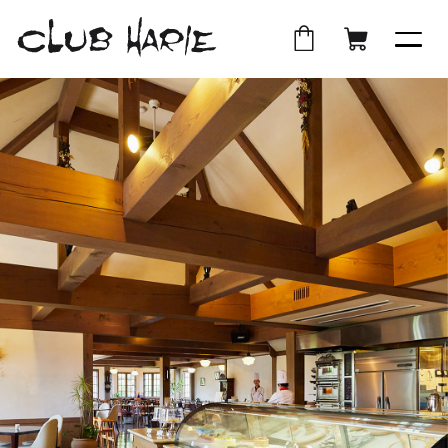
外
店
外
オ
部
舗
部
ン
サ
受
サ
ラ
イ
取
イ
イ
ト
ト
ン
を
を
シ
別
別
ョ
ウ
ウ
ッ
イ
イ
プ
ン
ン
ド
ド
ウ
ウ
で
で