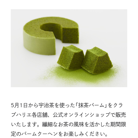
開
開
き
き
ま
ま
す
す
5月1日から宇治茶を使った「抹茶バーム」をクラ
ブハリエ各店舗、公式オンラインショップで販売
いたします。繊細なお茶の風味を活かした期間限
定のバームクーヘンをお楽しみください。