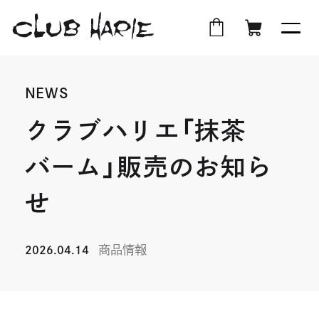
外
店
外
オ
部
舗
部
ン
NEWS
サ
受
サ
ラ
イ
取
イ
イ
クラブハリエ「抹茶
ト
ト
ン
バーム」販売のお知ら
を
を
シ
別
別
ョ
せ
ウ
ウ
ッ
イ
イ
プ
商品情報
ン
ン
2026.04.14
ド
ド
ウ
ウ
で
で