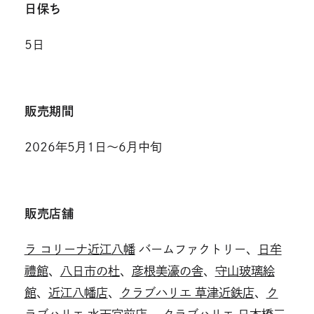
日保ち
5日
販売期間
2026年5月1日～6月中旬
販売店舗
ラ コリーナ近江八幡
バームファクトリー、
日牟
禮館
、
八日市の杜
、
彦根美濠の舎
、
守山玻璃絵
館
、
近江八幡店
、
クラブハリエ 草津近鉄店
、
ク