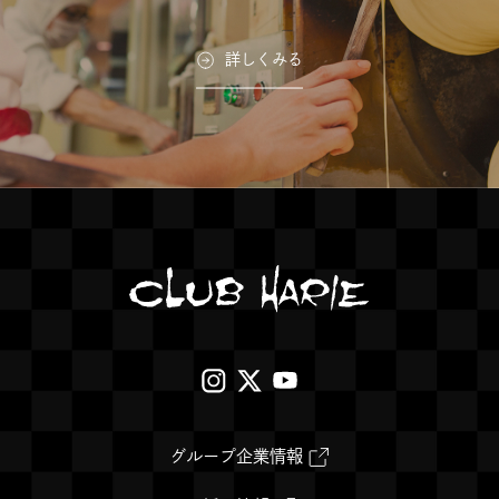
詳しくみる
外
外
外
部
部
部
サ
サ
サ
外
グループ企業情報
部
イ
イ
イ
サ