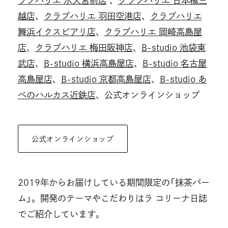
ラブハリエ 水天宮前店
、
クラブハリエ 日本橋三
越店
、
クラブハリエ 羽田空港店
、
クラブハリエ
舞浜イクスピアリ店
、
クラブハリエ 岡崎高島屋
店
、
クラブハリエ 梅田阪神店
、
B-studio 池袋東
武店
、
B-studio 横浜高島屋店
、
B-studio 名古屋
高島屋店
、
B-studio 京都高島屋店
、
B-studio あ
べのハルカス近鉄店
、公式オンラインショップ
公式オンラインショップ
2019年からお届けしている期間限定の「抹茶バー
ム」。開発のテーマやこだわりはラ コリーナ日誌
でご紹介しています。