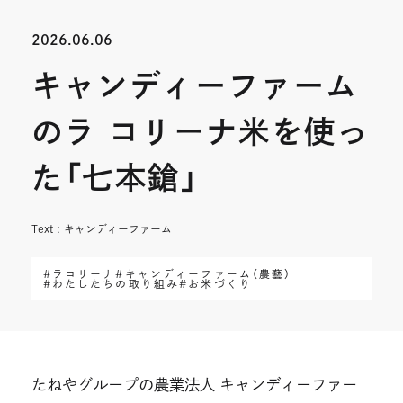
開
開
2026.06.06
き
き
キャンディーファーム
ま
ま
す
す
のラ コリーナ米を使っ
た「七本鎗」
Text : キャンディーファーム
#ラコリーナ
#キャンディーファーム（農藝）
#わたしたちの取り組み
#お米づくり
たねやグループの農業法人 キャンディーファー