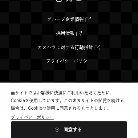
部
部
部
サ
サ
サ
外
グループ企業情報
部
イ
イ
イ
サ
イ
外
採用情報
ト
ト
ト
ト
部
を
サ
を
を
を
別
イ
外
カスハラに対する行動指針
ウ
ト
部
別
別
別
イ
を
サ
ン
別
イ
プライバシーポリシー
ウ
ウ
ウ
ド
ウ
ト
ウ
イ
を
イ
イ
イ
で
ン
別
開
ド
ウ
ン
ン
ン
き
ウ
イ
ま
で
ン
す
当サイトではお客様に快適にご利用いただくために、
開
ド
ド
ド
ド
©️CLUB HARIE Co.,Ltd.
き
ウ
Cookieを使用しています。このままサイトの閲覧を続ける
ま
で
ウ
ウ
ウ
す
開
場合は、Cookieの使用に同意されるものとします。
き
で
で
で
ま
プライバシーポリシー
す
開
開
開
同意する
き
き
き