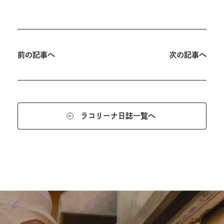
を
別
ウ
投
イ
稿
前の記事へ
次の記事へ
ン
ナ
ド
ビ
ウ
ゲ
で
ー
ラコリーナ日誌一覧へ
開
シ
き
ョ
ま
ン
す