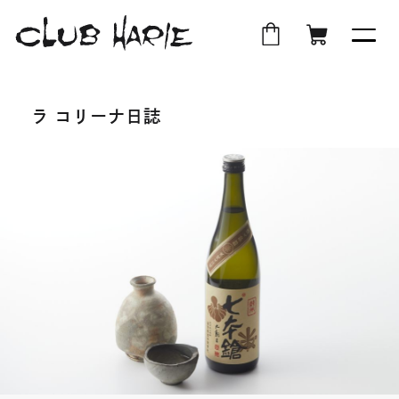
外
店
外
オ
部
舗
部
ン
ラ コリーナ日誌
サ
受
サ
ラ
イ
取
イ
イ
ト
ト
ン
を
を
シ
別
別
ョ
ウ
ウ
ッ
イ
イ
プ
ン
ン
ド
ド
ウ
ウ
で
で