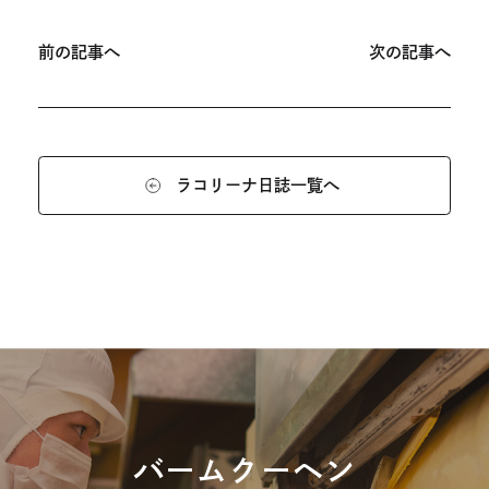
投
稿
前の記事へ
次の記事へ
ナ
ビ
ゲ
ー
ラコリーナ日誌一覧へ
シ
ョ
ン
バームクーヘン