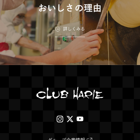
おいしさの理由
詳しくみる
外
外
外
部
部
部
サ
サ
サ
外