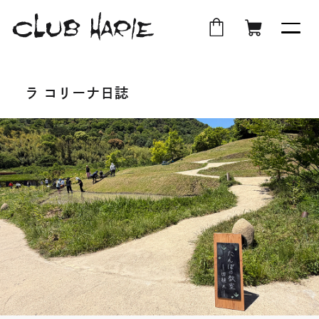
外
店
外
オ
部
舗
部
ン
ラ コリーナ日誌
サ
受
サ
ラ
イ
取
イ
イ
ト
ト
ン
を
を
シ
別
別
ョ
ウ
ウ
ッ
イ
イ
プ
ン
ン
ド
ド
ウ
ウ
で
で