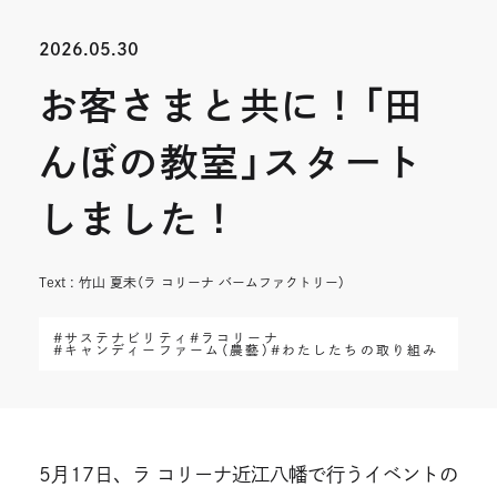
開
開
2026.05.30
き
き
お客さまと共に！「田
ま
ま
す
す
んぼの教室」スタート
しました！
Text : 竹山 夏未（ラ コリーナ バームファクトリー）
#サステナビリティ
#ラコリーナ
#キャンディーファーム（農藝）
#わたしたちの取り組み
5月17日、ラ コリーナ近江八幡で行うイベントの