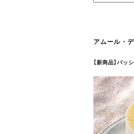
部
サ
イ
ト
を
別
アムール・デ
ウ
イ
ン
【新商品】パッシ
ド
ウ
で
開
き
ま
す