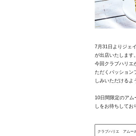
7月31日よりジ
が出店いたします
今回クラブハリエ
ただくパッション
しみいただけるよ
10日間限定のア
しをお待ちしてお
外
クラブハリエ アムー