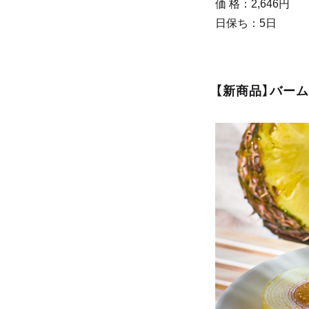
価 格：2,646円
日保ち：5日
【新商品】バーム