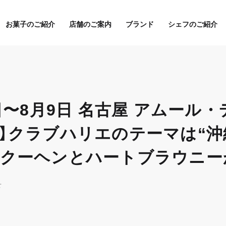
お菓子のご紹介
店舗のご案内
ブランド
シェフのご紹介
受賞
バー
1日〜8月9日 名古屋 アムール
バー
】クラブハリエのテーマは“沖
パッ
クラ
クーヘンとハートブラウニー
山本
せ