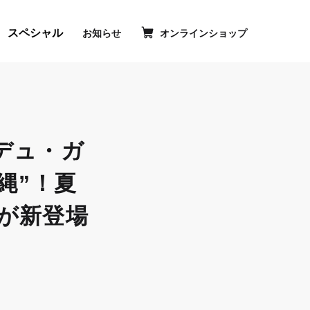
スペシャル
お知らせ
オンラインショップ
外
部
サ
イ
歴
ト
を
ムクーヘンおいしさの理由
別
・デュ・ガ
ウ
ムクーヘンおいしいひみつ
イ
縄”！夏
ケージミュージアム
ン
ド
ブハリエクラブ
ウ
が新登場
で
隆夫世界大会に挑戦
開
き
ま
す