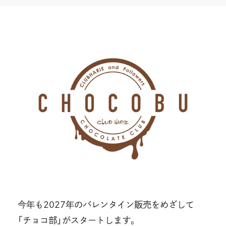
開
開
き
き
ま
ま
す
す
今年も2027年のバレンタイン販売をめざして
「チョコ部」がスタートします。