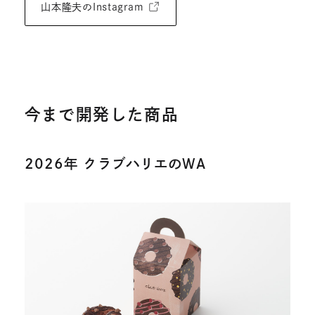
外
山本隆夫のInstagram
部
サ
イ
ト
を
今まで開発した商品
別
ウ
2026年 クラブハリエのWA
イ
ン
ド
ウ
で
開
き
ま