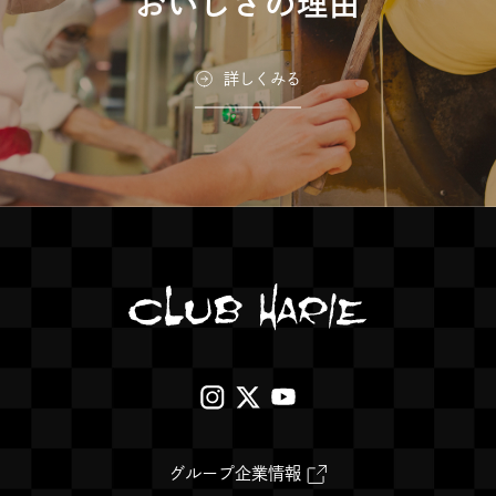
おいしさの理由
詳しくみる
外
外
外
部
部
部
サ
サ
サ
外
グループ企業情報
部