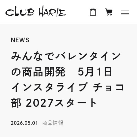
外
店
外
オ
部
舗
部
ン
NEWS
サ
受
サ
ラ
イ
取
イ
イ
みんなでバレンタイン
ト
ト
ン
の商品開発 5月1日
を
を
シ
別
別
ョ
インスタライブ チョコ
ウ
ウ
ッ
イ
イ
プ
部 2027スタート
ン
ン
ド
ド
商品情報
2026.05.01
ウ
ウ
で
で