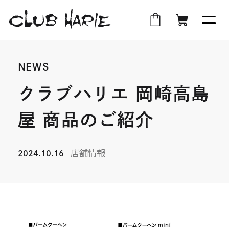
外
店
外
オ
部
舗
部
ン
NEWS
サ
受
サ
ラ
イ
取
イ
イ
クラブハリエ 岡崎高島
ト
ト
ン
屋 商品のご紹介
を
を
シ
別
別
ョ
ウ
ウ
ッ
店舗情報
2024.10.16
イ
イ
プ
ン
ン
ド
ド
ウ
ウ
で
で