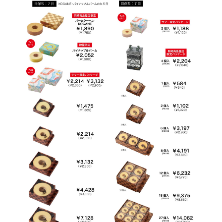
開
開
き
き
ま
ま
す
す