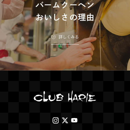
バームクーヘン
おいしさの理由
詳しくみる
外
外
外
部
部
部