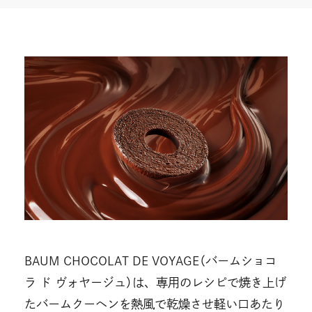
開
開
き
き
ま
ま
す
す
BAUM CHOCOLAT DE VOYAGE（バームショコ
ラ ド ヴォヤージュ）は、専用のレシピで焼き上げ
たバームクーヘンを熱風で乾燥させ軽い口あたり