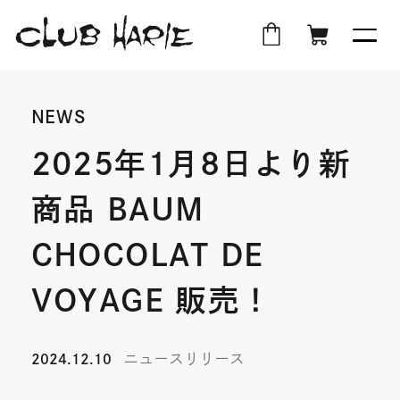
外
店
外
オ
部
舗
部
ン
NEWS
サ
受
サ
ラ
イ
取
イ
イ
2025年1月8日より新
ト
ト
ン
商品 BAUM
を
を
シ
別
別
ョ
CHOCOLAT DE
ウ
ウ
ッ
イ
イ
プ
VOYAGE 販売！
ン
ン
ド
ド
ニュースリリース
2024.12.10
ウ
ウ
で
で