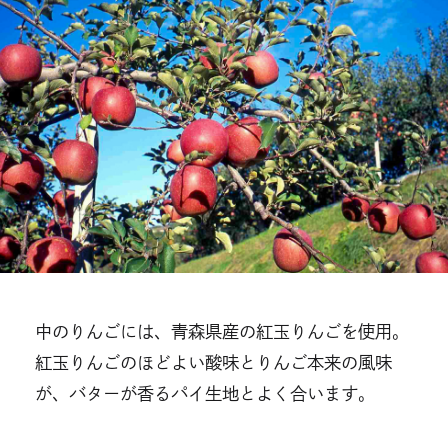
中のりんごには、⻘森県産の紅⽟りんごを使⽤。
紅⽟りんごのほどよい酸味とりんご本来の⾵味
が、バターが香るパイ⽣地とよく合います。