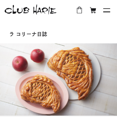
外
店
外
オ
部
舗
部
ン
ラ コリーナ日誌
サ
受
サ
ラ
イ
取
イ
イ
ト
ト
ン
を
を
シ
別
別
ョ
ウ
ウ
ッ
イ
イ
プ
ン
ン
ド
ド
ウ
ウ
で
で