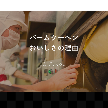
す
で
開
き
ま
す
バームクーヘン
おいしさの理由
詳しくみる