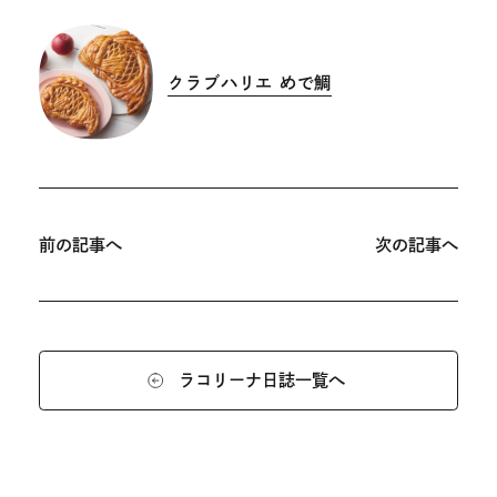
サ
イ
クラブハリエ めで鯛
ト
外
を
部
別
サ
ウ
イ
投
イ
ト
稿
前の記事へ
次の記事へ
ン
を
ナ
ド
別
ビ
ウ
ウ
ゲ
で
イ
ー
ラコリーナ日誌一覧へ
開
ン
シ
き
ド
ョ
ま
ウ
ン