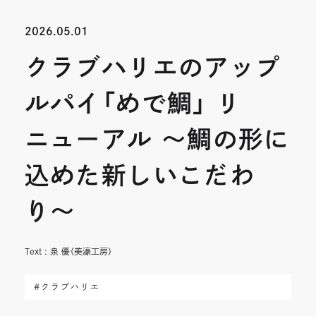
開
開
2026.05.01
き
き
クラブハリエのアップ
ま
ま
す
す
ルパイ「めで鯛」 リ
ニューアル 〜鯛の形に
込めた新しいこだわ
り〜
Text : 泉 優（美濠工房）
#クラブハリエ