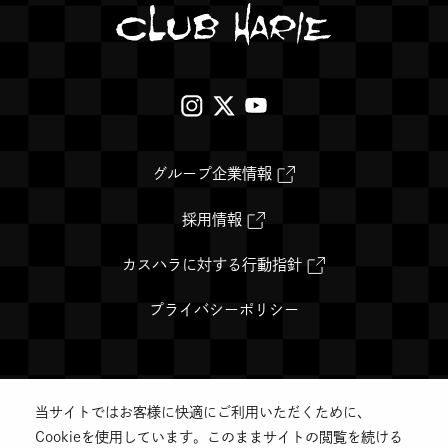
外
外
外
部
部
部
サ
サ
サ
外
グループ企業情報
部
イ
イ
イ
サ
イ
外
採用情報
ト
ト
ト
ト
部
を
サ
を
を
を
別
イ
外
カスハラに対する行動指針
ウ
ト
部
別
別
別
イ
を
サ
ン
別
イ
プライバシーポリシー
ウ
ウ
ウ
ド
ウ
ト
ウ
イ
を
イ
イ
イ
で
ン
別
開
ド
ウ
ン
ン
ン
き
ウ
イ
ま
で
ン
当サイトではお客様に快適にご利用いただくために、
す
開
ド
ド
ド
ド
©️CLUB HARIE Co.,Ltd.
き
ウ
Cookieを使用しています。このままサイトの閲覧を続ける
ま
で
ウ
ウ
ウ