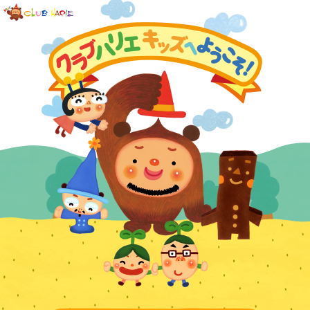
ページ内を移動するためのリンクです。
メインコンテンツへ移動